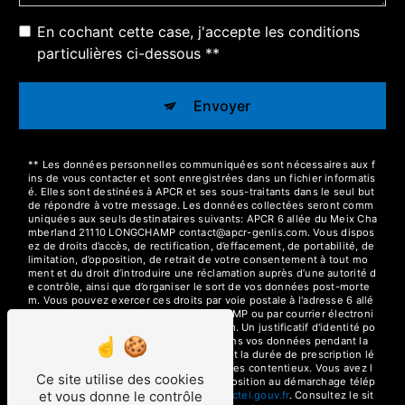
En cochant cette case, j'accepte les conditions
particulières ci-dessous **
Envoyer
** Les données personnelles communiquées sont nécessaires aux f
ins de vous contacter et sont enregistrées dans un fichier informatis
é. Elles sont destinées à APCR et ses sous-traitants dans le seul but
de répondre à votre message. Les données collectées seront comm
uniquées aux seuls destinataires suivants: APCR 6 allée du Meix Cha
mberland 21110 LONGCHAMP contact@apcr-genlis.com. Vous dispos
ez de droits d’accès, de rectification, d’effacement, de portabilité, de
limitation, d’opposition, de retrait de votre consentement à tout mo
ment et du droit d’introduire une réclamation auprès d’une autorité d
e contrôle, ainsi que d’organiser le sort de vos données post-morte
m. Vous pouvez exercer ces droits par voie postale à l'adresse 6 allé
e du Meix Chamberland 21110 LONGCHAMP ou par courrier électroni
que à l'adresse contact@apcr-genlis.com. Un justificatif d'identité po
urra vous être demandé. Nous conservons vos données pendant la
période de prise de contact puis pendant la durée de prescription lé
gale aux fins probatoires et de gestion des contentieux. Vous avez l
Ce site utilise des cookies
e droit de vous inscrire sur la liste d'opposition au démarchage télép
et vous donne le contrôle
honique, disponible à cette adresse:
Bloctel.gouv.fr
. Consultez le sit