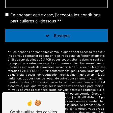
En cochant cette case, j'accepte les conditions
particulières ci-dessous **
Envoyer
** Les données personnelles communiquées sont nécessaires aux f
ins de vous contacter et sont enregistrées dans un fichier informatis
é. Elles sont destinées à APCR et ses sous-traitants dans le seul but
de répondre à votre message. Les données collectées seront comm
uniquées aux seuls destinataires suivants: APCR 6 allée du Meix Cha
mberland 21110 LONGCHAMP contact@apcr-genlis.com. Vous dispos
ez de droits d’accès, de rectification, d’effacement, de portabilité, de
limitation, d’opposition, de retrait de votre consentement à tout mo
ment et du droit d’introduire une réclamation auprès d’une autorité d
e contrôle, ainsi que d’organiser le sort de vos données post-morte
m. Vous pouvez exercer ces droits par voie postale à l'adresse 6 allé
e du Meix Chamberland 21110 LONGCHAMP ou par courrier électroni
que à l'adresse contact@apcr-genlis.com. Un justificatif d'identité po
urra vous être demandé. Nous conservons vos données pendant la
période de prise de contact puis pendant la durée de prescription lé
gale aux fins probatoires et de gestion des contentieux. Vous avez l
Ce site utilise des cookies
e droit de vous inscrire sur la liste d'opposition au démarchage télép