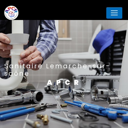
Panneau de gestion des cookies
Sanitaire Lemarche-sur-
saône
APCR