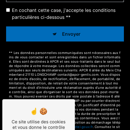
En cochant cette case, j'accepte les conditions
particulières ci-dessous **
Envoyer
** Les données personnelles communiquées sont nécessaires aux f
ins de vous contacter et sont enregistrées dans un fichier informatis
é. Elles sont destinées à APCR et ses sous-traitants dans le seul but
de répondre à votre message. Les données collectées seront comm
uniquées aux seuls destinataires suivants: APCR 6 allée du Meix Cha
mberland 21110 LONGCHAMP contact@apcr-genlis.com. Vous dispos
ez de droits d’accès, de rectification, d’effacement, de portabilité, de
limitation, d’opposition, de retrait de votre consentement à tout mo
ment et du droit d’introduire une réclamation auprès d’une autorité d
e contrôle, ainsi que d’organiser le sort de vos données post-morte
m. Vous pouvez exercer ces droits par voie postale à l'adresse 6 allé
e du Meix Chamberland 21110 LONGCHAMP ou par courrier électroni
que à l'adresse contact@apcr-genlis.com. Un justificatif d'identité po
urra vous être demandé. Nous conservons vos données pendant la
période de prise de contact puis pendant la durée de prescription lé
gale aux fins probatoires et de gestion des contentieux. Vous avez l
Ce site utilise des cookies
e droit de vous inscrire sur la liste d'opposition au démarchage télép
et vous donne le contrôle
honique, disponible à cette adresse:
Bloctel.gouv.fr
. Consultez le sit