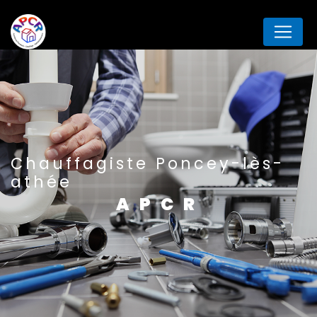
Panneau de gestion des cookies
Chauffagiste Poncey-lès-
athée
APCR