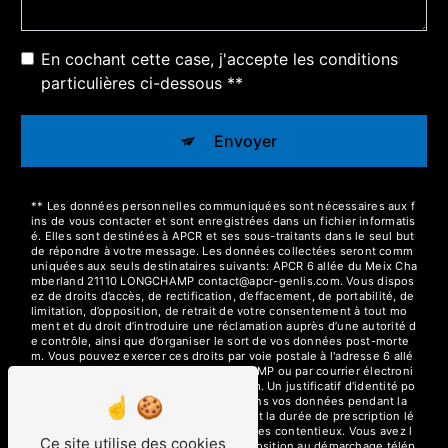
En cochant cette case, j'accepte les conditions
particulières ci-dessous **
Envoyer
** Les données personnelles communiquées sont nécessaires aux f
ins de vous contacter et sont enregistrées dans un fichier informatis
é. Elles sont destinées à APCR et ses sous-traitants dans le seul but
de répondre à votre message. Les données collectées seront comm
uniquées aux seuls destinataires suivants: APCR 6 allée du Meix Cha
mberland 21110 LONGCHAMP contact@apcr-genlis.com. Vous dispos
ez de droits d’accès, de rectification, d’effacement, de portabilité, de
limitation, d’opposition, de retrait de votre consentement à tout mo
ment et du droit d’introduire une réclamation auprès d’une autorité d
e contrôle, ainsi que d’organiser le sort de vos données post-morte
m. Vous pouvez exercer ces droits par voie postale à l'adresse 6 allé
e du Meix Chamberland 21110 LONGCHAMP ou par courrier électroni
que à l'adresse contact@apcr-genlis.com. Un justificatif d'identité po
urra vous être demandé. Nous conservons vos données pendant la
période de prise de contact puis pendant la durée de prescription lé
gale aux fins probatoires et de gestion des contentieux. Vous avez l
Ce site utilise des cookies
e droit de vous inscrire sur la liste d'opposition au démarchage télép