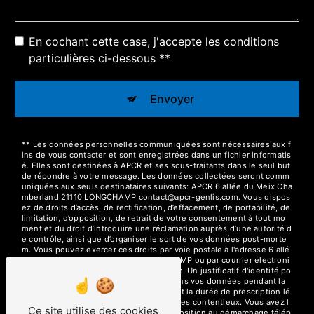
En cochant cette case, j'accepte les conditions
particulières ci-dessous **
Envoyer
** Les données personnelles communiquées sont nécessaires aux f
ins de vous contacter et sont enregistrées dans un fichier informatis
é. Elles sont destinées à APCR et ses sous-traitants dans le seul but
de répondre à votre message. Les données collectées seront comm
uniquées aux seuls destinataires suivants: APCR 6 allée du Meix Cha
mberland 21110 LONGCHAMP contact@apcr-genlis.com. Vous dispos
ez de droits d’accès, de rectification, d’effacement, de portabilité, de
limitation, d’opposition, de retrait de votre consentement à tout mo
ment et du droit d’introduire une réclamation auprès d’une autorité d
e contrôle, ainsi que d’organiser le sort de vos données post-morte
m. Vous pouvez exercer ces droits par voie postale à l'adresse 6 allé
e du Meix Chamberland 21110 LONGCHAMP ou par courrier électroni
que à l'adresse contact@apcr-genlis.com. Un justificatif d'identité po
urra vous être demandé. Nous conservons vos données pendant la
période de prise de contact puis pendant la durée de prescription lé
gale aux fins probatoires et de gestion des contentieux. Vous avez l
Ce site utilise des cookies
e droit de vous inscrire sur la liste d'opposition au démarchage télép