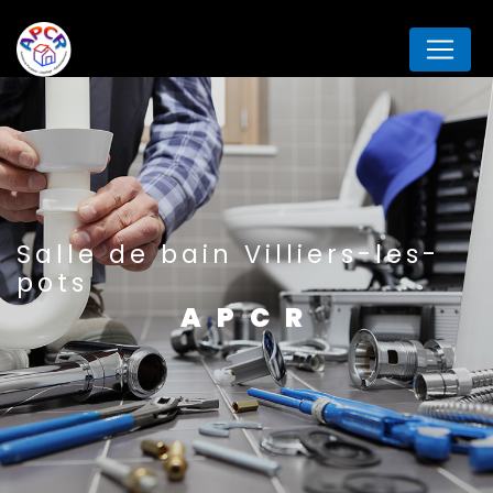
Panneau de gestion des cookies
Salle de bain Villiers-les-
pots
APCR