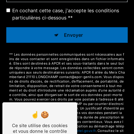
En cochant cette case, j'accepte les conditions
particulières ci-dessous **
Envoyer
** Les données personnelles communiquées sont nécessaires aux f
ins de vous contacter et sont enregistrées dans un fichier informatis
é. Elles sont destinées à APCR et ses sous-traitants dans le seul but
de répondre à votre message. Les données collectées seront comm
uniquées aux seuls destinataires suivants: APCR 6 allée du Meix Cha
mberland 21110 LONGCHAMP contact@apcr-genlis.com. Vous dispos
ez de droits d’accès, de rectification, d’effacement, de portabilité, de
limitation, d’opposition, de retrait de votre consentement à tout mo
ment et du droit d’introduire une réclamation auprès d’une autorité d
e contrôle, ainsi que d’organiser le sort de vos données post-morte
m. Vous pouvez exercer ces droits par voie postale à l'adresse 6 allé
e du Meix Chamberland 21110 LONGCHAMP ou par courrier électroni
que à l'adresse contact@apcr-genlis.com. Un justificatif d'identité po
urra vous être demandé. Nous conservons vos données pendant la
période de prise de contact puis pendant la durée de prescription lé
gale aux fins probatoires et de gestion des contentieux. Vous avez l
Ce site utilise des cookies
e droit de vous inscrire sur la liste d'opposition au démarchage télép
et vous donne le contrôle
honique, disponible à cette adresse:
Bloctel.gouv.fr
. Consultez le sit