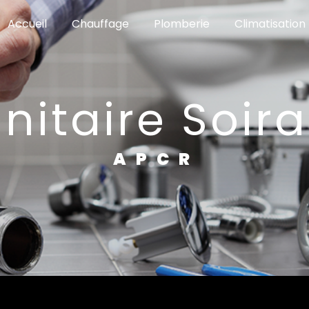
Accueil
Chauffage
Plomberie
Climatisation
anitaire Soir
APCR