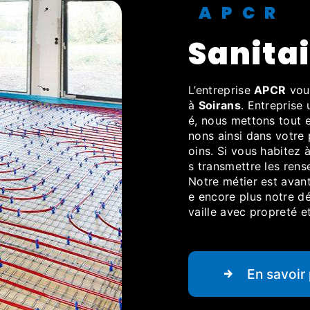
APCR
Sanita
L’entreprise
APCR
vou
à
Soirans
. Entreprise 
é, nous mettons tout 
nons ainsi dans votre
oins. Si vous habitez 
s transmettre les ren
Notre métier est avant
e encore plus notre dés
vaille avec propreté et
En savoir 