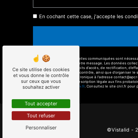
En cochant cette case, j'accepte les condi
** Les données personnelles communiquées sont nécessaires
seul but de répondre à votre message. Les données colle
om. Vous disposez de droits d’accès, de rectification, d’eff
Ce site utilise des cookies
auprès d’une autorité de contrôle, ainsi que d’organiser 
et vous donne le contrôle
AMP ou par courrier électronique à l'adresse contact@apcr
sur ceux que vous
s pendant la durée de prescription légale aux fins probatoi
souhaitez activer
ette adresse:
Bloctel.gouv.fr
. Consultez le site cnil.fr pour
Tout accepter
Tout refuser
Personnaliser
©
Vistalid
- 2