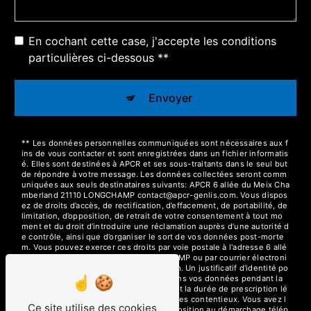
En cochant cette case, j'accepte les conditions
particulières ci-dessous **
Envoyer
** Les données personnelles communiquées sont nécessaires aux f
ins de vous contacter et sont enregistrées dans un fichier informatis
é. Elles sont destinées à APCR et ses sous-traitants dans le seul but
de répondre à votre message. Les données collectées seront comm
uniquées aux seuls destinataires suivants: APCR 6 allée du Meix Cha
mberland 21110 LONGCHAMP contact@apcr-genlis.com. Vous dispos
ez de droits d’accès, de rectification, d’effacement, de portabilité, de
limitation, d’opposition, de retrait de votre consentement à tout mo
ment et du droit d’introduire une réclamation auprès d’une autorité d
e contrôle, ainsi que d’organiser le sort de vos données post-morte
m. Vous pouvez exercer ces droits par voie postale à l'adresse 6 allé
e du Meix Chamberland 21110 LONGCHAMP ou par courrier électroni
que à l'adresse contact@apcr-genlis.com. Un justificatif d'identité po
urra vous être demandé. Nous conservons vos données pendant la
période de prise de contact puis pendant la durée de prescription lé
gale aux fins probatoires et de gestion des contentieux. Vous avez l
Ce site utilise des cookies
e droit de vous inscrire sur la liste d'opposition au démarchage télép