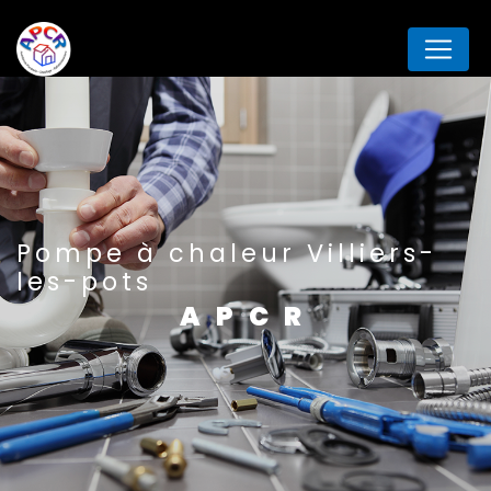
Panneau de gestion des cookies
Pompe à chaleur Villiers-
les-pots
APCR